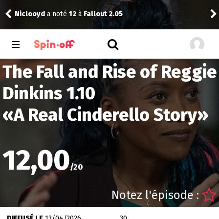
Niclooyd
a noté
12
à
Fallout 2.05
Vic
The Fall and Rise of Reggie
Dinkins 1.10
«
A Real Cinderello Story
»
12,00
/
20
Notez l'épisode :
DIFFUSÉ LE
13/04/2026
30