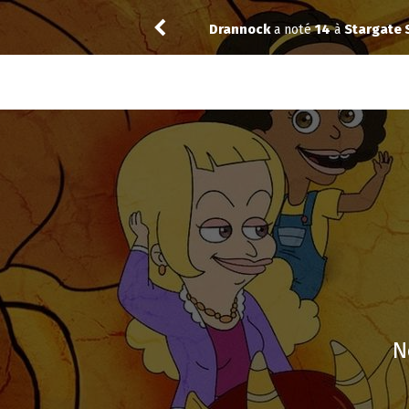
12
Vic24
a noté
11
à
The Best Immig
N