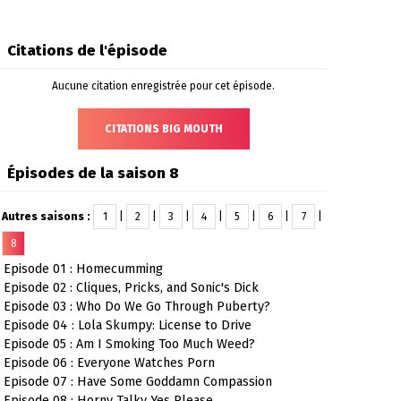
Citations de l'épisode
Aucune citation enregistrée pour cet épisode.
CITATIONS BIG MOUTH
Épisodes de la saison 8
Autres saisons :
1
|
2
|
3
|
4
|
5
|
6
|
7
|
8
Episode 01 : Homecumming
Episode 02 : Cliques, Pricks, and Sonic's Dick
Episode 03 : Who Do We Go Through Puberty?
Episode 04 : Lola Skumpy: License to Drive
Episode 05 : Am I Smoking Too Much Weed?
Episode 06 : Everyone Watches Porn
Episode 07 : Have Some Goddamn Compassion
Episode 08 : Horny Talky Yes Please