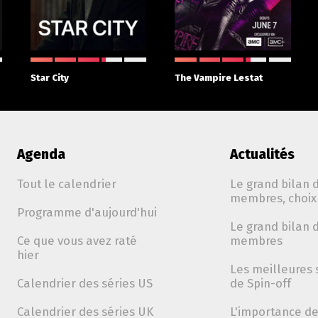
Star City
The Vampire Lestat
Agenda
Actualités
Tout le calendrier
Le grand bilan d
membres, choix 
Programme d'aujourd'hui
Le grand bilan d
Ce que vous avez raté
membres
hier
Les meilleures 
Calendrier des séries US
de Spin-off
Calendrier des séries UK
L'importance de 