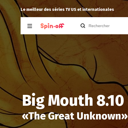
.07
Drannock
a noté
14
à
Stargate SG-1 1.
Le meilleur des séries TV US et internationales
Big Mouth 8.10
«
The Great Unknown
»