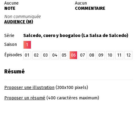
Aucune
Aucun
NOTE
COMMENTAIRE
Non communiquée
AUDIENCE (M)
Série
Salcedo, cuero y boogaloo (La Salsa de Salcedo)
Saison
1
Épisodes
01
02
03
04
05
06
07
08
09
10
11
12
Résumé
Proposer une illustration
(200x100 pixels)
Proposer un résumé
(400 caractères maximum)