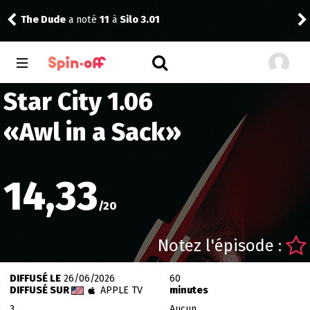
The Dude
a noté
11
à
Silo 3.01
Reis
Star City 1.06
«
Awl in a Sack
»
14,33
/
20
Notez l'épisode :
DIFFUSÉ LE
26/06/2026
60
DIFFUSÉ SUR
APPLE TV
minutes
3
Aucun