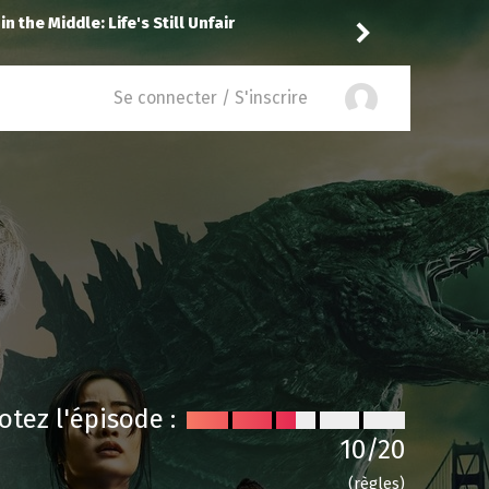
Vic24
a noté
8
à
The Fre
Se connecter / S'inscrire
otez l'épisode :
10
/20
(règles)