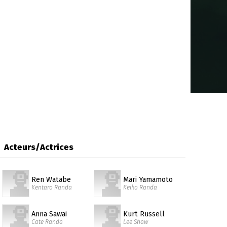
Acteurs/Actrices
Ren Watabe
Mari Yamamoto
Kentaro Randa
Keiko Randa
Anna Sawai
Kurt Russell
Cate Randa
Lee Shaw