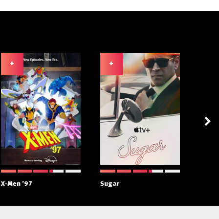
+
+
+
X-Men ’97
Sugar
House