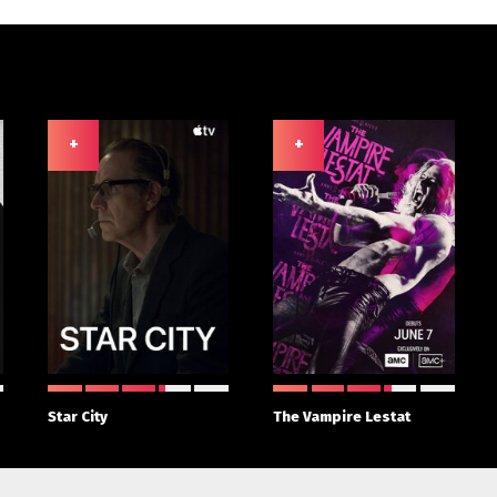
+
+
Star City
The Vampire Lestat