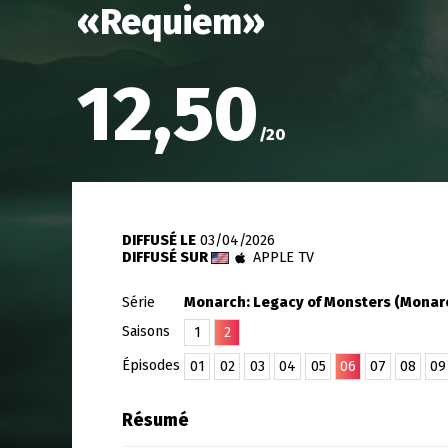
«
Requiem
»
12,50
/
20
DIFFUSÉ LE
03/04/2026
DIFFUSÉ SUR
APPLE TV
Série
Monarch: Legacy of Monsters (Monarc
Saisons
1
2
Épisodes
01
02
03
04
05
06
07
08
09
Résumé