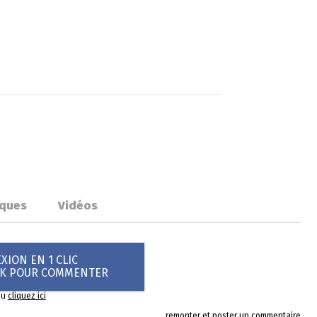
iques
Vidéos
ION EN 1 CLIC
OK POUR COMMENTER
ou
cliquez ici
remonter et poster un commentaire