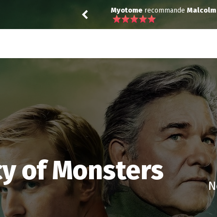
Middle: Life's Still Unfair
Lily
recommande
D.P.
y of Monsters
N