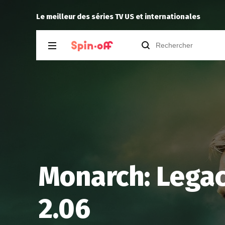
Myotome
recommande
Malcolm in the 
Le meilleur des séries TV US et internationales
Monarch: Legac
2.06