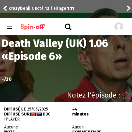
Dra
crazybenji
a noté
12
à
Fringe 1.11
1.03
Death Valley (UK) 1.06
«
Episode 6
»
-
/20
Notez l'épisode :
DIFFUSÉ LE
25/05/2025
44
DIFFUSÉ SUR
BBC
minutes
IPLAYER
Aucune
Aucun