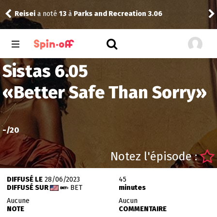
Reisei
a noté
13
à
Parks and Recreation 3.06
Reis
Sistas 6.05
«
Better Safe Than Sorry
»
-
/20
Notez l'épisode :
DIFFUSÉ LE
28/06/2023
45
DIFFUSÉ SUR
BET
minutes
Aucune
Aucun
NOTE
COMMENTAIRE