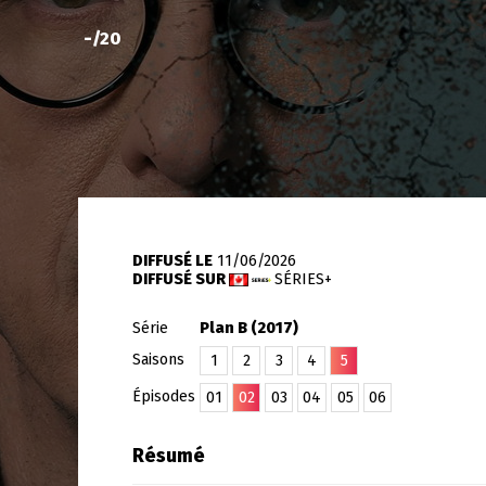
-
/20
DIFFUSÉ LE
11/06/2026
DIFFUSÉ SUR
SÉRIES+
Série
Plan B (2017)
Saisons
1
2
3
4
5
Épisodes
01
02
03
04
05
06
Résumé