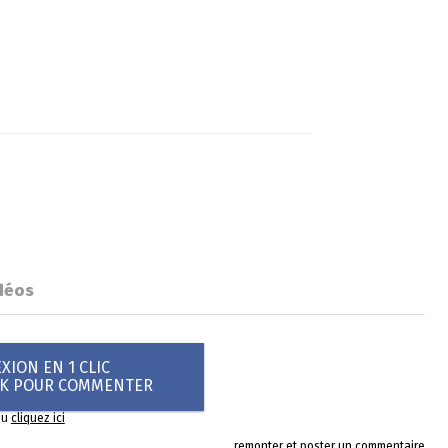
déos
ION EN 1 CLIC
OK POUR COMMENTER
ou
cliquez ici
remonter et poster un commentaire