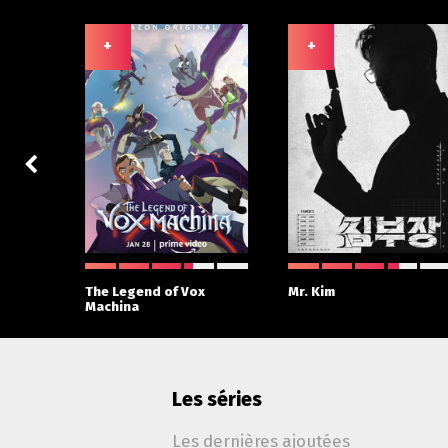
+
+
 With
The Legend of Vox
Mr. Kim
Machina
Les séries
Les dernières ajoutées