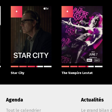
+
+
Star City
The Vampire Lestat
Agenda
Actualités
Tout le calendrier
Le grand bilan d