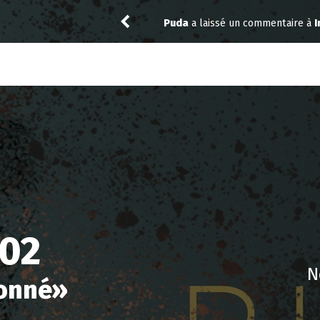
y 4.07
Niclooyd
a noté
13
à
X-Men ’97 
.02
N
donné
»