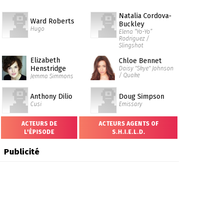
Natalia Cordova-
Ward Roberts
Buckley
Hugo
Elena “Yo-Yo”
Rodriguez /
Slingshot
Elizabeth
Chloe Bennet
Henstridge
Daisy "Skye" Johnson
/ Quake
Jemma Simmons
Anthony Dilio
Doug Simpson
Cusi
Emissary
ACTEURS DE
ACTEURS AGENTS OF
L'ÉPISODE
S.H.I.E.L.D.
Publicité