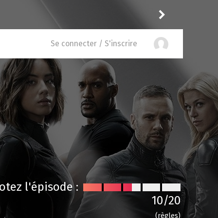
 and Recreation 3.04
Drannock
a not
Se connecter / S'inscrire
otez l'épisode :
10
/20
(règles)