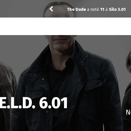
Reisei
a noté
11
à
Parks
E.L.D. 6.01
N