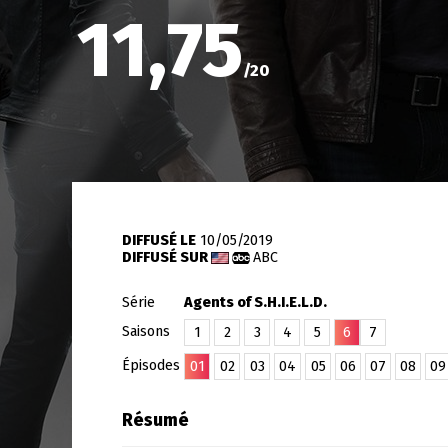
11,75
/
20
DIFFUSÉ LE
10/05/2019
DIFFUSÉ SUR
ABC
Série
Agents of S.H.I.E.L.D.
Saisons
1
2
3
4
5
6
7
Épisodes
01
02
03
04
05
06
07
08
09
Résumé