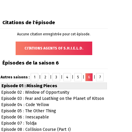
Citations de l'épisode
Aucune citation enregistrée pour cet épisode.
CITATIONS AGENTS OF S.H.I.E.L.D.
Épisodes de la saison 6
Autres saisons :
1
|
2
|
3
|
4
|
5
|
6
|
7
Episode 01 : Missing Pieces
Episode 02 : Window of Opportunity
Episode 03 : Fear and Loathing on the Planet of Kitson
Episode 04 : Code Yellow
Episode 05 : The Other Thing
Episode 06 : Inescapable
Episode 07 : Toldja
Episode 08 : Collision Course (Part I)