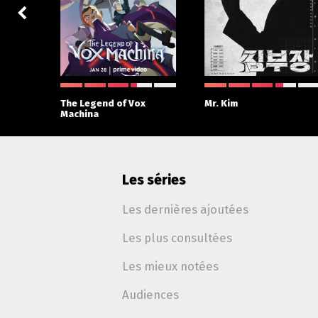
The Legend of Vox
Mr. Kim
Machina
Les séries
Les dernières ajoutées
Les plus consultées
Les mieux notées
Audiences