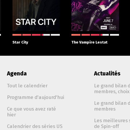
Star City
The Vampire Lestat
Agenda
Actualités
Tout le calendrier
Le grand bilan d
membres, choix 
Programme d'aujourd'hui
Le grand bilan d
Ce que vous avez raté
membres
hier
Les meilleures 
Calendrier des séries US
de Spin-off