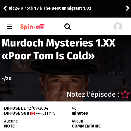
Vic24
a noté
13
à
The Best Immigrant 1.02
craz
Murdoch Mysteries 1.XX
«
Poor Tom Is Cold
»
-
/20
Notez l'épisode :
DIFFUSÉ LE
12/09/2004
46
DIFFUSÉ SUR
CITYTV
minutes
Aucune
Aucun
NOTE
COMMENTAIRE