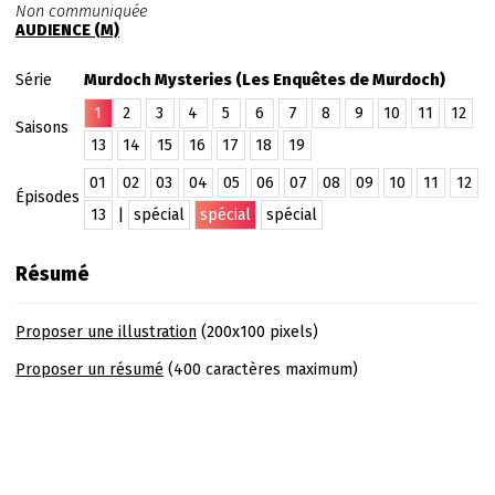
Non communiquée
AUDIENCE (M)
Série
Murdoch Mysteries (Les Enquêtes de Murdoch)
1
2
3
4
5
6
7
8
9
10
11
12
Saisons
13
14
15
16
17
18
19
01
02
03
04
05
06
07
08
09
10
11
12
Épisodes
13
|
spécial
spécial
spécial
Résumé
Proposer une illustration
(200x100 pixels)
Proposer un résumé
(400 caractères maximum)