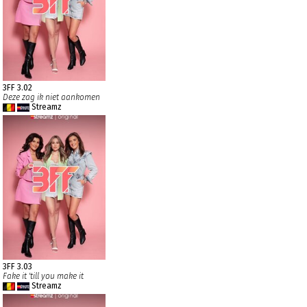
3FF 3.02
Deze zag ik niet aankomen
Streamz
3FF 3.03
Fake it 'till you make it
Streamz