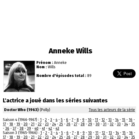
Anneke Wills
Prénom :
Anneke
Nom :
Wills
Nombre d'épisodes total :
89
L'actrice a joué dans les séries suivantes
Doctor Who (1963)
(Polly)
Tous les acteurs de la série
Saison 4 (1966-1967) :
1
-
2
-
3
-
4
-
5
-
6
-
7
-
8
-
9
-
10
-
11
-
12
-
13
-
14
-
15
-
16
-
17
-
18
-
19
-
20
-
21
-
22
-
23
-
24
-
25
-
26
-
27
-
28
-
29
-
30
-
31
-
32
-
33
-
34
-
35
-
36
-
37
-
38
-
39
-
40
-
41
-
42
-
43
Saison 3 (1965-1966) :
1
-
2
-
3
-
4
-
5
-
6
-
7
-
8
-
9
-
10
-
11
-
12
-
13
-
14
-
15
-
16
-
17
-
18
-
19
-
20
-
21
-
22
-
23
-
24
-
25
-
26
-
27
-
28
-
29
-
30
-
31
-
32
-
33
-
34
-
35