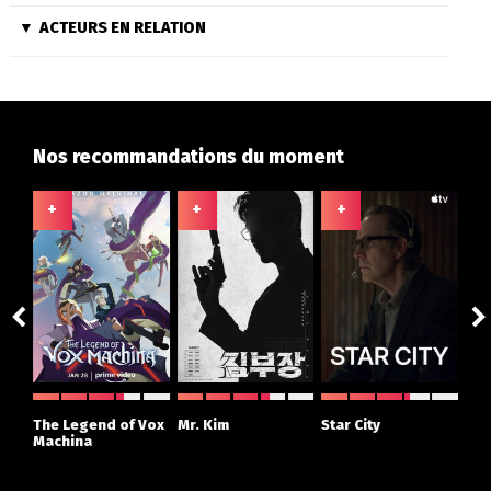
ACTEURS EN RELATION
Nos recommandations du moment
+
+
+
+
ght
The Legend of Vox
Mr. Kim
Star City
The
r
Machina