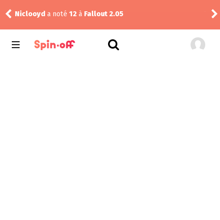
Niclooyd
a noté
12
à
Fallout 2.05
Vic