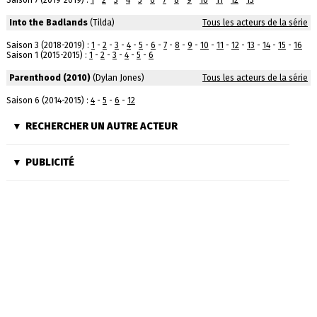
Saison 7 (2019-2019) :
1
-
2
-
3
-
4
-
5
-
6
-
7
-
8
-
9
-
10
-
11
-
12
-
13
Into the Badlands
(Tilda)
Tous les acteurs de la série
Saison 3 (2018-2019) :
1
-
2
-
3
-
4
-
5
-
6
-
7
-
8
-
9
-
10
-
11
-
12
-
13
-
14
-
15
-
16
Saison 1 (2015-2015) :
1
-
2
-
3
-
4
-
5
-
6
Parenthood (2010)
(Dylan Jones)
Tous les acteurs de la série
Saison 6 (2014-2015) :
4
-
5
-
6
-
12
RECHERCHER UN AUTRE ACTEUR
PUBLICITÉ