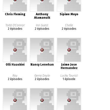
Chris Fleming
Anthony
Sipiwe Moyo
Atamanuik
Todd O'Connor
Inn Guest
Chelle
2 épisodes
2 épisodes
2 épisodes
Olli Haaskivi
Nancy Lenehan
Jaime Jose
Hernandez
Ray
Gerrie Doyle
Lucky Tourist
2 épisodes
2 épisodes
1 épisode