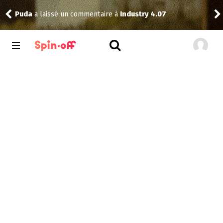
Puda
a laissé un commentaire à
Industry 4.07
Nic