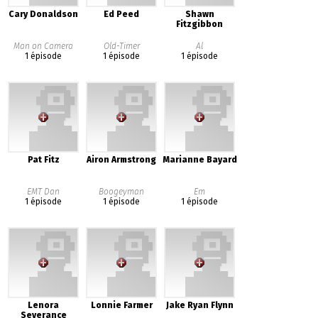
Cary Donaldson
Ed Peed
Shawn
Fitzgibbon
Man on Camera
Old-Timer
Al
1 épisode
1 épisode
1 épisode
Pat Fitz
Airon Armstrong
Marianne Bayard
EMT Dan
Boogeyman
Em
1 épisode
1 épisode
1 épisode
Lenora
Lonnie Farmer
Jake Ryan Flynn
Severance