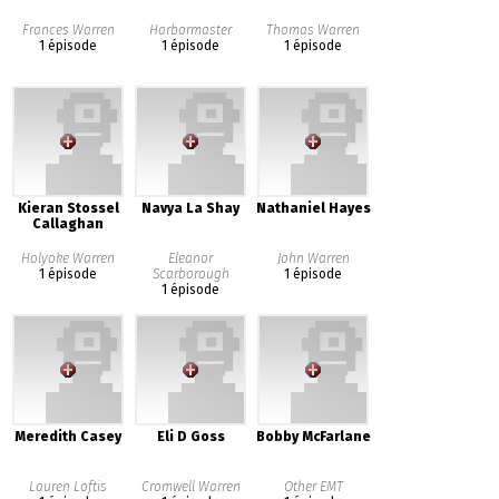
Frances Warren
Harbormaster
Thomas Warren
1 épisode
1 épisode
1 épisode
Kieran Stossel
Navya La Shay
Nathaniel Hayes
Callaghan
Holyoke Warren
Eleanor
John Warren
1 épisode
Scarborough
1 épisode
1 épisode
Meredith Casey
Eli D Goss
Bobby McFarlane
Lauren Loftis
Cromwell Warren
Other EMT