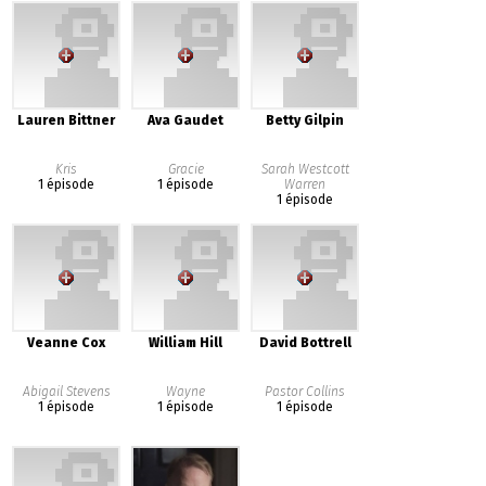
Lauren Bittner
Ava Gaudet
Betty Gilpin
Kris
Gracie
Sarah Westcott
1 épisode
1 épisode
Warren
1 épisode
Veanne Cox
William Hill
David Bottrell
Abigail Stevens
Wayne
Pastor Collins
1 épisode
1 épisode
1 épisode