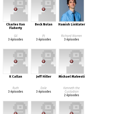
Charles Van
Beck Nolan
Hamish Linklater
Flaherty
Gil
PJ
Richard Warren
3 épisodes
3 épisodes
3 épisodes
K Callan
Jeff Hiller
Michael Malvesti
Ruth
Dale
Kenneth the
3 épisodes
3 épisodes
Custodian
2 épisodes