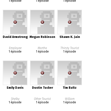
1 épisode
1 épisode
1 épisode
David Armstrong
Megan Robinson
Shawn K. Jain
Employee
Martha
Thirsty Tourist
1 épisode
1 épisode
1 épisode
Emily Davis
Dustin Tucker
Tim Baltz
Shelby
Other Tourist
William
1 épisode
1 épisode
1 épisode