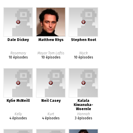
Dale Dickey
Matthew Rhys
Stephen Root
Rosemary
Mayor Tom Loftis
Wyck
10 épisodes
10 épisodes
10 épisodes
Kylie McNeill
Neil Casey
Kalala
Kiwanuka-
Woernle
Kelly
Kurt
Hannah
4 épisodes
4 épisodes
3 épisodes