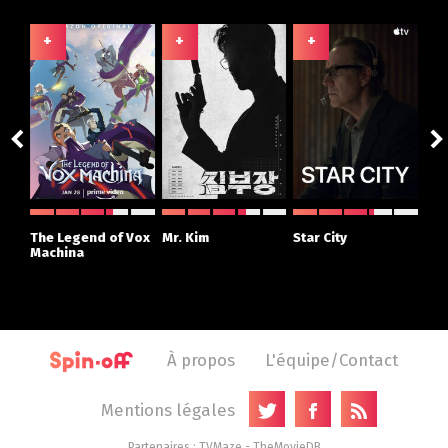
+
+
+
+
ght
The Legend of Vox
Mr. Kim
Star City
The
r
Machina
À propos
L'équipe/Contact
Mentions légales
Partenaires :
TVMaze
-
TheMovieDB