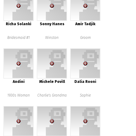
Richa Solanki
Sonny Hanes
Amir Tadjik
Bridesmaid #1
Winston
Groom
Andini
Michele Povill
Dalia Rooni
1930s Woman
Charlie's Grandma
Sophie