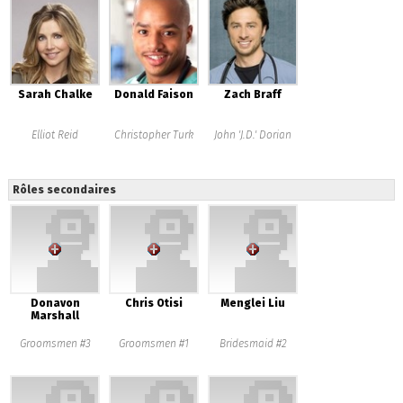
Sarah Chalke
Donald Faison
Zach Braff
Elliot Reid
Christopher Turk
John 'J.D.' Dorian
Rôles secondaires
Donavon
Chris Otisi
Menglei Liu
Marshall
Groomsmen #3
Groomsmen #1
Bridesmaid #2