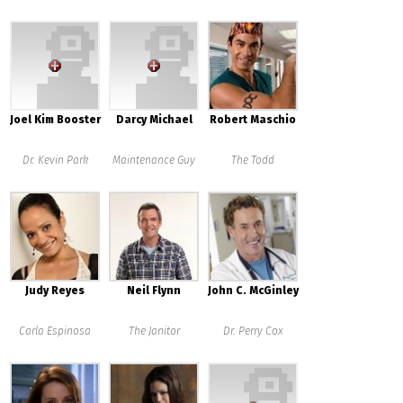
Joel Kim Booster
Darcy Michael
Robert Maschio
Dr. Kevin Park
Maintenance Guy
The Todd
Judy Reyes
Neil Flynn
John C. McGinley
Carla Espinosa
The Janitor
Dr. Perry Cox