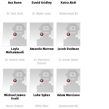
Ava Bunn
David Gridley
Katra Abdi
Dr. Sam Tosh
Dr. Blake Lewis
Bridesmaid #3
Layla
Amanda Morrow
Jacob Dudman
Mohammadi
Dr. Amara Hadi
Dr. Dashana
Dr. Asher Green
Trainor
Michael James
Luke Sykes
Adam Murciano
Scott
Nurse Dubois
1930s Man
Groomsmen #2