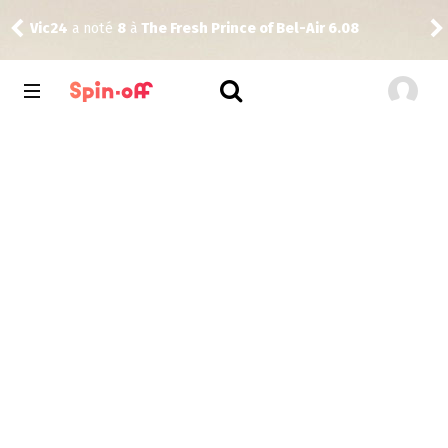
ms
Vic24
a noté
8
à
The Fresh Prince of Bel-Air 6.08
rink