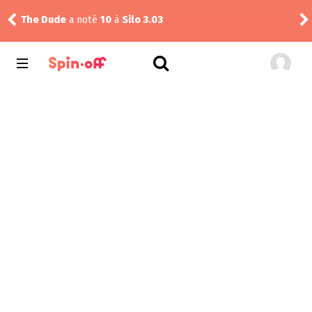
alf
The Dude
a noté
10
à
Silo 3.03