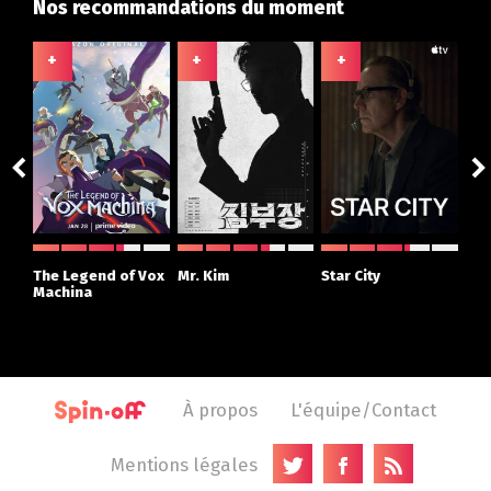
Nos recommandations du moment
+
+
+
+
ght
The Legend of Vox
Mr. Kim
Star City
The
r
Machina
À propos
L'équipe/Contact
Mentions légales