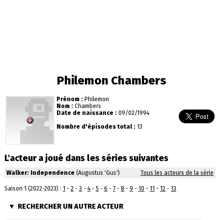
Philemon Chambers
Prénom :
Philemon
Nom :
Chambers
Date de naissance :
09/02/1994
Nombre d'épisodes total :
13
L'acteur a joué dans les séries suivantes
Walker: Independence
(Augustus 'Gus')
Tous les acteurs de la série
Saison 1 (2022-2023) :
1
-
2
-
3
-
4
-
5
-
6
-
7
-
8
-
9
-
10
-
11
-
12
-
13
RECHERCHER UN AUTRE ACTEUR