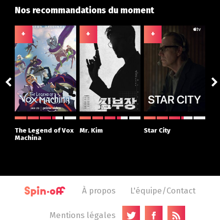
Nos recommandations du moment
+
+
+
+
ght
The Legend of Vox
Mr. Kim
Star City
The
r
Machina
À propos
L'équipe/Contact
Mentions légales