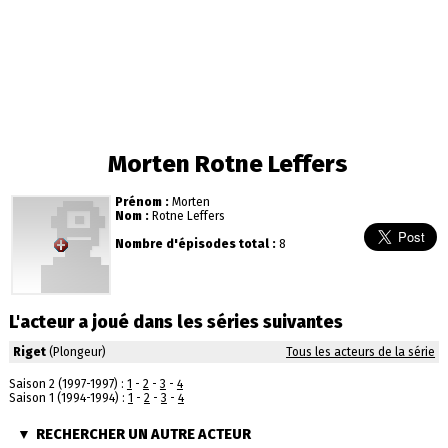
Morten Rotne Leffers
Prénom :
Morten
Nom :
Rotne Leffers
Nombre d'épisodes total :
8
L'acteur a joué dans les séries suivantes
Riget
(Plongeur)
Tous les acteurs de la série
Saison 2 (1997-1997) :
1
-
2
-
3
-
4
Saison 1 (1994-1994) :
1
-
2
-
3
-
4
RECHERCHER UN AUTRE ACTEUR