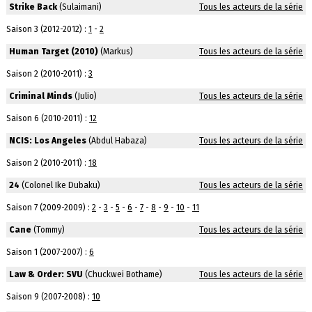
Strike Back
(Sulaimani)
Tous les acteurs de la série
Saison 3 (2012-2012) :
1
-
2
Human Target (2010)
(Markus)
Tous les acteurs de la série
Saison 2 (2010-2011) :
3
Criminal Minds
(Julio)
Tous les acteurs de la série
Saison 6 (2010-2011) :
12
NCIS: Los Angeles
(Abdul Habaza)
Tous les acteurs de la série
Saison 2 (2010-2011) :
18
24
(Colonel Ike Dubaku)
Tous les acteurs de la série
Saison 7 (2009-2009) :
2
-
3
-
5
-
6
-
7
-
8
-
9
-
10
-
11
Cane
(Tommy)
Tous les acteurs de la série
Saison 1 (2007-2007) :
6
Law & Order: SVU
(Chuckwei Bothame)
Tous les acteurs de la série
Saison 9 (2007-2008) :
10