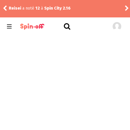
Reisei
a noté
12
à
Spin City 2.16
Thib