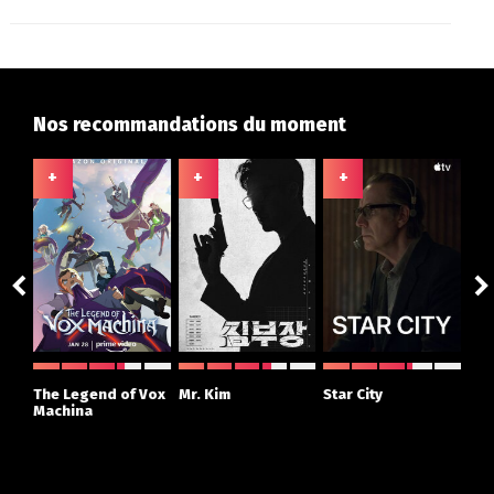
Nos recommandations du moment
+
+
+
+
ght
The Legend of Vox
Mr. Kim
Star City
The
r
Machina