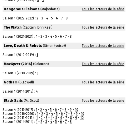
Saison 2 (2023-2023) :
8
-
9
Dangerous Liaisons
(Majordome)
Tous les acteurs de la série
Saison 1 (2022-2022) :
2
-
3
-
4
-
5
-
6
-
7
-
8
The Watch
(Captain John Keel)
Tous les acteurs de la série
Saison 1 (2021-2021) :
1
-
2
-
3
-
4
-
5
-
6
-
7
-
8
Love, Death & Robots
(Simon (voice))
Tous les acteurs de la série
Saison 1 (2019-2019) :
1
MacGyver (2016)
(Solomon)
Tous les acteurs de la série
Saison 3 (2018-2019) :
1
Gotham
(Gladwell)
Tous les acteurs de la série
Saison 1 (2014-2015) :
4
Black Sails
(Mr. Scott)
Tous les acteurs de la série
Saison 4 (2017-2017) :
1
-
2
-
4
-
5
-
6
-
7
-
8
-
9
-
10
Saison 3 (2016-2016) :
1
-
2
-
3
-
4
-
5
-
6
-
7
-
8
-
9
-
10
Saison 2 (2015-2015) :
1
-
2
-
3
-
4
-
5
-
6
-
7
-
8
-
9
-
10
Saison 1 (2014-2014) :
1
-
2
-
3
-
4
-
5
-
6
-
7
-
8