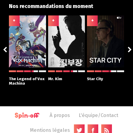
Nos recommandations du moment
+
+
+
+
ght
The Legend of Vox
Mr. Kim
Star City
The
r
Machina
À propos
L'équipe/Contact
Mentions légales