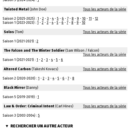
Saison 3 (2024-2024) :
1
Twisted Metal
(John Doe)
Tous les acteurs de la série
Saison 2 (2025-2025) :
1
-
2
-
3
-
4
-
5
-
6
-
7
-
8
-
9
-
10
-
11
-
12
Saison 1 (2023-2023) :
1
-
2
-
3
-
4
-
5
-
6
-
7
-
8
-
9
-
10
Solos
(Tom)
Tous les acteurs de la série
Saison 1 (2021-2021) :
2
The Falcon and The Winter Soldier
(Sam Wilson / Falcon)
Tous les acteurs de la série
Saison 1 (2021-2021) :
1
-
2
-
3
-
4
-
5
-
6
Altered Carbon
(Takeshi Kovacs)
Tous les acteurs de la série
Saison 2 (2020-2020) :
1
-
2
-
3
-
4
-
5
-
6
-
7
-
8
Black Mirror
(Danny)
Tous les acteurs de la série
Saison 5 (2019-2019) :
1
Law & Order: Criminal Intent
(Carl Hines)
Tous les acteurs de la série
Saison 3 (2003-2004) :
5
RECHERCHER UN AUTRE ACTEUR