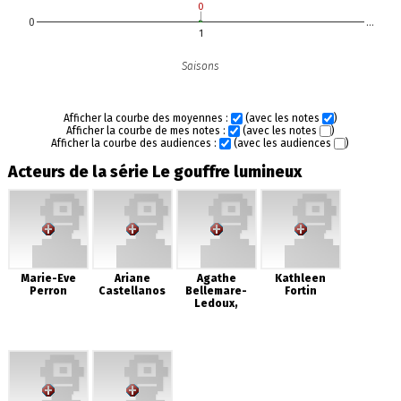
0
0
0
…
1
Saisons
Afficher la courbe des moyennes :
(avec les notes
)
Afficher la courbe de mes notes :
(avec les notes
)
Afficher la courbe des audiences :
(avec les audiences
)
Acteurs de la série Le gouffre lumineux
Marie-Eve
Ariane
Agathe
Kathleen
Perron
Castellanos
Bellemare-
Fortin
Ledoux,