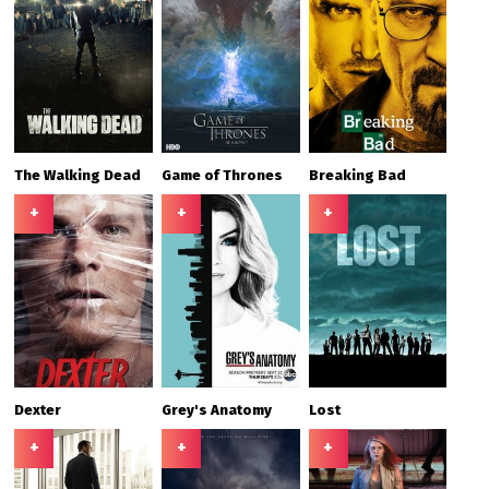
The Walking Dead
Game of Thrones
Breaking Bad
+
+
+
Dexter
Grey's Anatomy
Lost
+
+
+