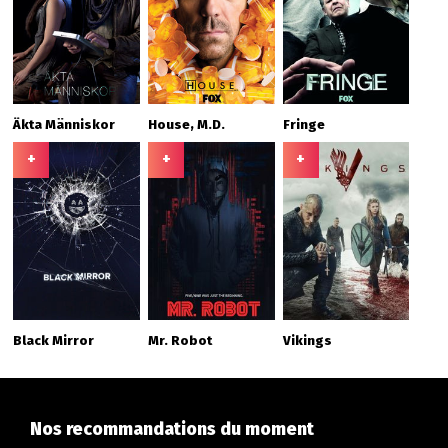
Äkta Människor
House, M.D.
Fringe
+
+
+
Black Mirror
Mr. Robot
Vikings
Nos recommandations du moment