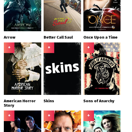
Arrow
Better Call Saul
Once Upon a Time
+
+
+
American Horror
Skins
Sons of Anarchy
Story
+
+
+