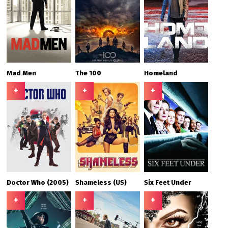
Mad Men
The 100
Homeland
+
+
+
Doctor Who (2005)
Shameless (US)
Six Feet Under
+
+
+