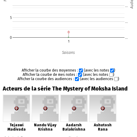
…
5
…
0
0
0
…
1
Saisons
Afficher la courbe des moyennes :
(avec les notes
)
Afficher la courbe de mes notes :
(avec les notes
)
Afficher la courbe des audiences :
(avec les audiences
)
Acteurs de la série The Mystery of Moksha Island
Tejaswi
Nandu Vijay
Aadarsh
Ashutosh
Madivada
Krishna
Balakrishna
Rana