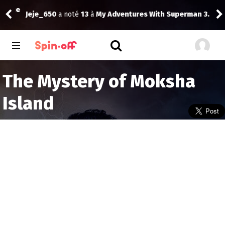
The
Jeje_650
a noté
13
à
My Adventures With Superman 3.09
Dra
The Mystery of Moksha
Island