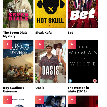
The Seven Dials
Sicak Kafa
Bet
Mystery
+
+
+
Boy Swallows
Oasis
The Woman in
Universe
White (2018)
+
+
+