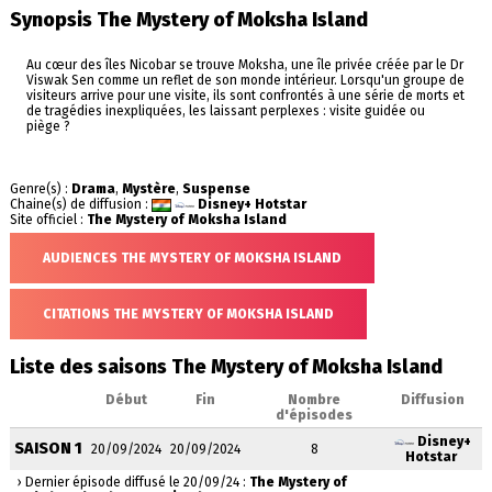
Synopsis The Mystery of Moksha Island
Au cœur des îles Nicobar se trouve Moksha, une île privée créée par le Dr
Viswak Sen comme un reflet de son monde intérieur. Lorsqu'un groupe de
visiteurs arrive pour une visite, ils sont confrontés à une série de morts et
de tragédies inexpliquées, les laissant perplexes : visite guidée ou
piège ?
Genre(s) :
Drama
,
Mystère
,
Suspense
Chaine(s) de diffusion :
Disney+ Hotstar
Site officiel :
The Mystery of Moksha Island
AUDIENCES THE MYSTERY OF MOKSHA ISLAND
CITATIONS THE MYSTERY OF MOKSHA ISLAND
Liste des saisons The Mystery of Moksha Island
Début
Fin
Nombre
Diffusion
d'épisodes
Disney+
SAISON 1
20/09/2024
20/09/2024
8
Hotstar
› Dernier épisode diffusé le 20/09/24 :
The Mystery of