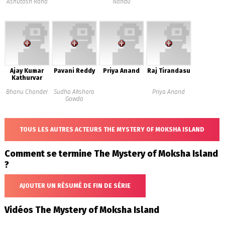
Ashutosh Rana
Nandu
Ajay Kumar
Pavani Reddy
Priya Anand
Raj Tirandasu
Kathurvar
Bhanu Chander
Sudha Akshara
Priya Anand
Gowda
TOUS LES AUTRES ACTEURS THE MYSTERY OF MOKSHA ISLAND
Comment se termine The Mystery of Moksha Island
?
AJOUTER UN RÉSUMÉ DE FIN DE SÉRIE
Vidéos The Mystery of Moksha Island