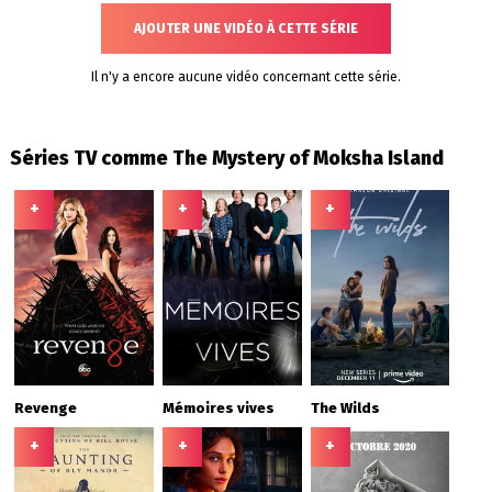
AJOUTER UNE VIDÉO À CETTE SÉRIE
Il n'y a encore aucune vidéo concernant cette série.
Séries TV comme The Mystery of Moksha Island
+
+
+
Revenge
Mémoires vives
The Wilds
+
+
+