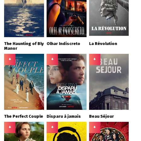
The Haunting of Bly
Olhar Indiscreto
La Révolution
Manor
+
+
+
The Perfect Couple
Disparu à jamais
Beau Séjour
+
+
+