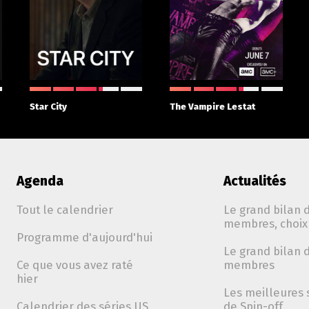
Star City
The Vampire Lestat
Agenda
Actualités
Tout le calendrier
Le grand bilan d
membres, choix 
Programme d'aujourd'hui
Le grand bilan d
Ce que vous avez raté
membres
hier
Les meilleures 
Calendrier des séries US
de Spin-off