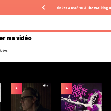
l-Air 6.06
rinker
a noté
10
à
The Walking D
er ma vidéo
idéos.
+
+