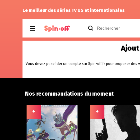
Vic24
a noté
11
à
The Fresh Prince of Be
Le meilleur des séries TV US et internationales
Ajout
Vous devez posséder un compte sur Spin-off.fr pour proposer des v
Nos recommandations du moment
+
+