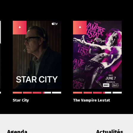
+
+
Star City
The Vampire Lestat
Agenda
Actualités