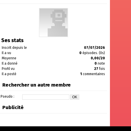
Ses stats
Inscrit depuis le
07/07/2026
Il a vu
0
épisodes. (0s)
Moyenne
0,00/20
Il a donné
0
note
Profil vu
27
fois
Il a posté
1
commentaires
Rechercher un autre membre
Pseudo :
Publicité