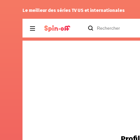
ord 1.08
Reisei
a noté
12
à
Parks and Recreatio
Le meilleur des séries TV US et internationales
Profi