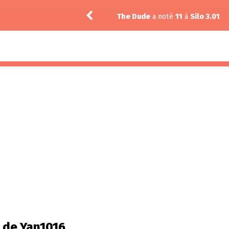
n 3.05
The Dude
a noté
11
à
Silo 3.01
l de Yan1016