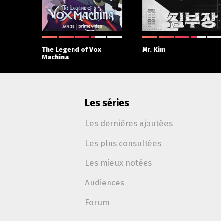
The Legend of Vox
Mr. Kim
Machina
Les séries
Les dernières ajoutées
Les plus consultées
Les mieux notées
Audiences
Forum