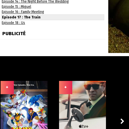
Episode 14 : The Night Before The Wedding
Episode 15 : Miguel
Episode 16 : Family Meeting
Episode 17 : The Train
Episode 18 : Us
PUBLICITÉ
+
+
+