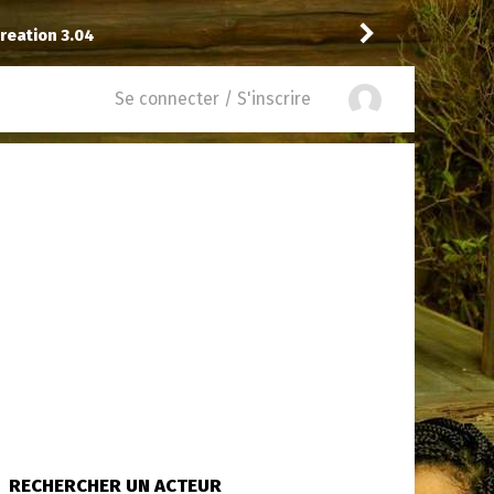
reation 3.04
Drannock
a noté
13
à
Sta
Se connecter / S'inscrire
RECHERCHER UN ACTEUR