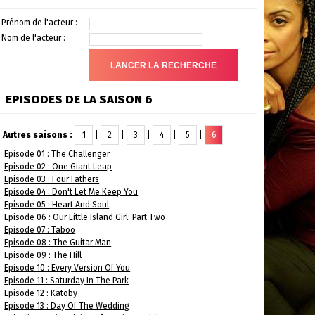
Prénom de l'acteur :
Nom de l'acteur :
EPISODES DE LA SAISON 6
Autres saisons :
1
|
2
|
3
|
4
|
5
|
6
Episode 01 : The Challenger
Episode 02 : One Giant Leap
Episode 03 : Four Fathers
Episode 04 : Don't Let Me Keep You
Episode 05 : Heart And Soul
Episode 06 : Our Little Island Girl: Part Two
Episode 07 : Taboo
Episode 08 : The Guitar Man
Episode 09 : The Hill
Episode 10 : Every Version Of You
Episode 11 : Saturday In The Park
Episode 12 : Katoby
Episode 13 : Day Of The Wedding