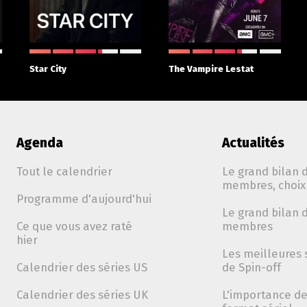
Star City
The Vampire Lestat
Agenda
Actualités
Tout le calendrier
Le grand bilan d
membres, choix 
Programme d'aujourd'hui
Le grand bilan d
Ce que vous avez raté
membres
hier
Les meilleures 
Calendrier des séries US
de Spin-off
Calendrier des séries UK
L'importance de 