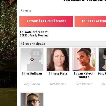
The Train
RETOUR À LA FICHE ÉPISODE
TOUS LES ACTEUR
Episode précédent
S6E16
: Family Meeting
Rôles principaux
Chris Sullivan
Chrissy Metz
Susan Kelechi
Milo 
Watson
Toby Damon
Kate Pearson
Beth Pearson
Jac