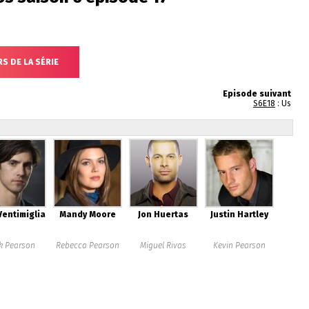
S DE LA SÉRIE
Episode suivant
S6E18
: Us
Ventimiglia
Mandy Moore
Jon Huertas
Justin Hartley
k Pearson
Rebecca Pearson
Miguel Rivas
Kevin Pearson