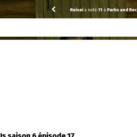
Reisei
a noté
11
à
Parks and Rec
 Us saison 6 épisode 17