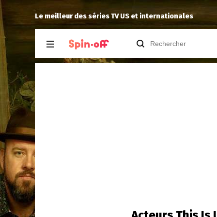
The Dude
a noté
11
à
Silo 3.01
Le meilleur des séries TV US et internationales
Acteurs This Is