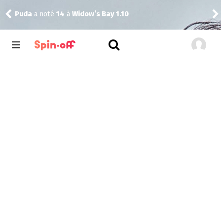
Puda
a noté
14
à
Widow’s Bay 1.10
Pud