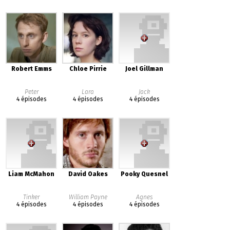
Robert Emms
Chloe Pirrie
Joel Gillman
Peter
Lara
Jack
4 épisodes
4 épisodes
4 épisodes
Liam McMahon
David Oakes
Pooky Quesnel
Tinker
William Payne
Agnes
4 épisodes
4 épisodes
4 épisodes