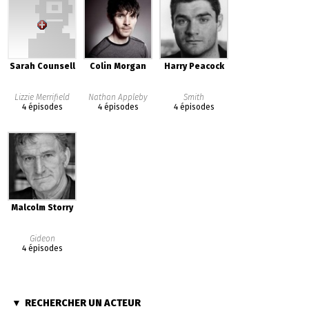
Sarah Counsell
Colin Morgan
Harry Peacock
Lizzie Merrifield
Nathan Appleby
Smith
4 épisodes
4 épisodes
4 épisodes
Malcolm Storry
Gideon
4 épisodes
RECHERCHER UN ACTEUR