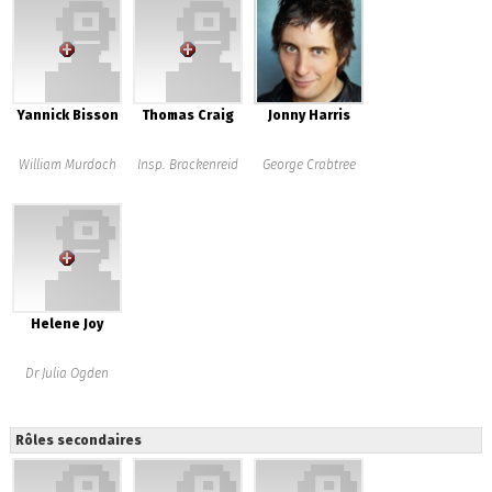
Yannick Bisson
Thomas Craig
Jonny Harris
William Murdoch
Insp. Brackenreid
George Crabtree
Helene Joy
Dr Julia Ogden
Rôles secondaires