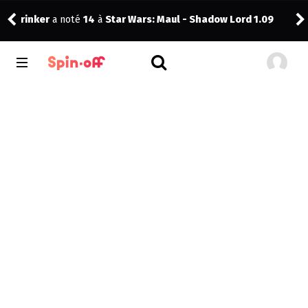
rinker
a noté
14
à
Star Wars: Maul - Shadow Lord 1.09
Reis