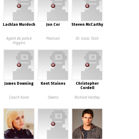
Lachlan Murdoch
Jon Cor
Steven McCarthy
Agent de police
Pearson
Dr. Isaac Tash
Higgins
James Downing
Kent Staines
Christopher
Cordell
Coach Kane
Owens
Richard Hartley