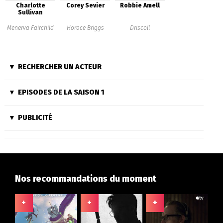
Charlotte
Corey Sevier
Robbie Amell
Sullivan
Menerva Fairchild
Horace Briggs
Driscoll
RECHERCHER UN ACTEUR
EPISODES DE LA SAISON 1
PUBLICITÉ
Nos recommandations du moment
+
+
+
+