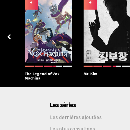
+
+
The Legend of Vox
Mr. Kim
Machina
Les séries
Les dernières ajoutées
Les plus consultées