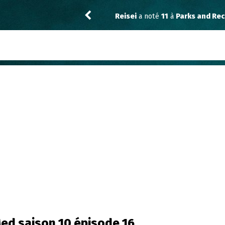
Reisei
a noté
11
à
Parks and Rec
ed saison 10 épisode 16