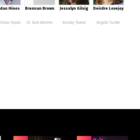
dan Hines
Brennan Brown
Jessalyn Gilsig
Deirdre Lovejoy
cholas Hayes
Dr. Sam Abrams
Ainsley Towne
Angela Tucker