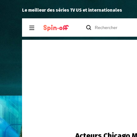
The Dude
a noté
11
à
Silo 3.01
Le meilleur des séries TV US et internationales
Acteurs Chicago M