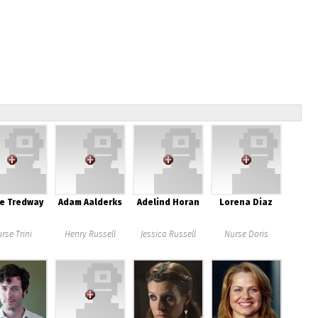
e Tredway
Adam Aalderks
Adelind Horan
Lorena Diaz
rse Trini
Henry Russell
Jessica Russell
Nurse Doris