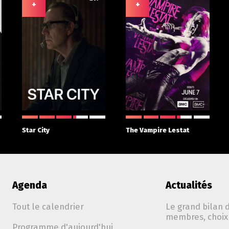
+
+
Star City
The Vampire Lestat
Agenda
Actualités
Tout le calendrier
Le grand bilan d
membres, choix 
Programme d'aujourd'hui