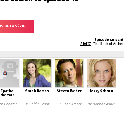
S DE LA SÉRIE
Episode suivant
S10E17
: The Book of Archer
. Epatha
Sarah Ramos
Steven Weber
Jessy Schram
rkerson
on Goodwin
Dr. Caitlin Lenox
Dr. Dean Archer
Dr. Hannah Asher