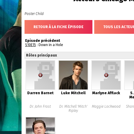
Poster Child
RETOUR À LA FICHE ÉPISODE
TOUS LES ACTEUR
Episode précédent
S10E15
: Down in a Hole
Rôles principaux
Darren Barnet
Luke Mitchell
Marlyne Afflack
S
Me
Dr. John Frost
Dr. Mitchell 'Mitch'
Maggie Lockwood
Shar
Ripley