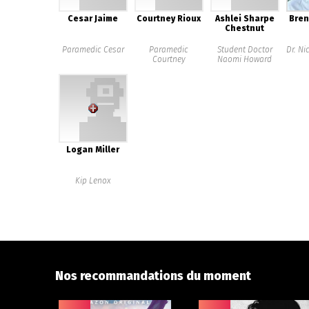
Cesar Jaime
Courtney Rioux
Ashlei Sharpe
Bren
Chestnut
Paramedic Cesar
Paramedic
Student Doctor
Dr. Ni
Courtney
Naomi Howard
Logan Miller
Kip Lenox
Nos recommandations du moment