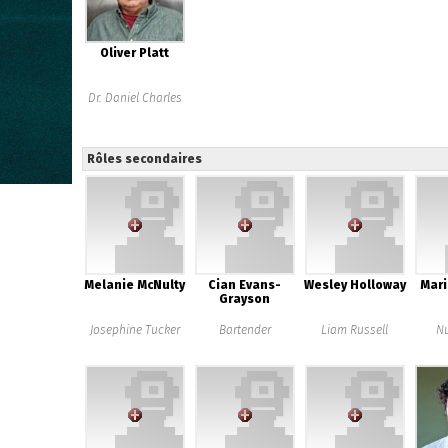
Oliver Platt
Dr. Daniel Charles
Rôles secondaires
Melanie McNulty
Cian Evans-
Wesley Holloway
Mari
Grayson
Josephine Tucker
Bartender
Liam Russell
Nu