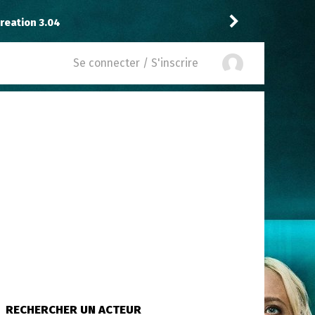
reation 3.04
Drannock
a noté
13
à
Sta
Se connecter / S'inscrire
RECHERCHER UN ACTEUR