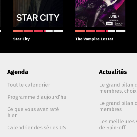
Star City
The Vampire Lestat
Agenda
Actualités
Tout le calendrier
Le grand bilan d
membres, choix 
Programme d'aujourd'hui
Le grand bilan d
Ce que vous avez raté
membres
hier
Les meilleures 
Calendrier des séries US
de Spin-off