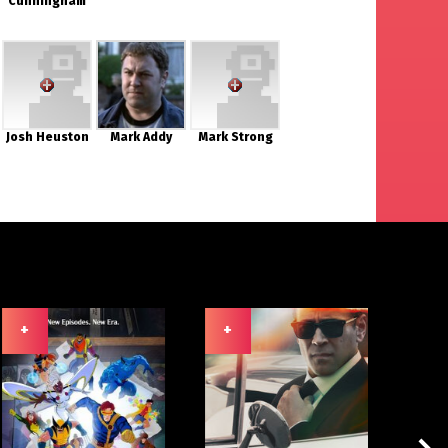
Cunningham
Josh Heuston
Mark Addy
Mark Strong
+
+
+