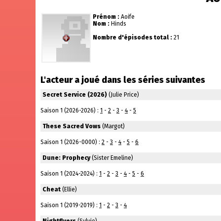
Prénom :
Aoife
Nom :
Hinds
Nombre d'épisodes total :
21
L'acteur a joué dans les séries suivantes
Secret Service (2026)
(Julie Price)
Saison 1 (2026-2026) :
1
-
2
-
3
-
4
-
5
These Sacred Vows
(Margot)
Saison 1 (2026-0000) :
2
-
3
-
4
-
5
-
6
Dune: Prophecy
(Sister Emeline)
Saison 1 (2024-2024) :
1
-
2
-
3
-
4
-
5
-
6
Cheat
(Ellie)
Saison 1 (2019-2019) :
1
-
2
-
3
-
4