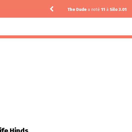
n 3.05
The Dude
a noté
11
à
Silo 3.01
ife Hinds