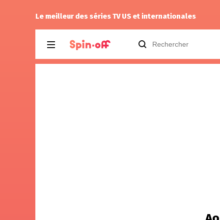
ord 1.08
Reisei
a noté
12
à
Parks and Recreatio
Le meilleur des séries TV US et internationales
Ao