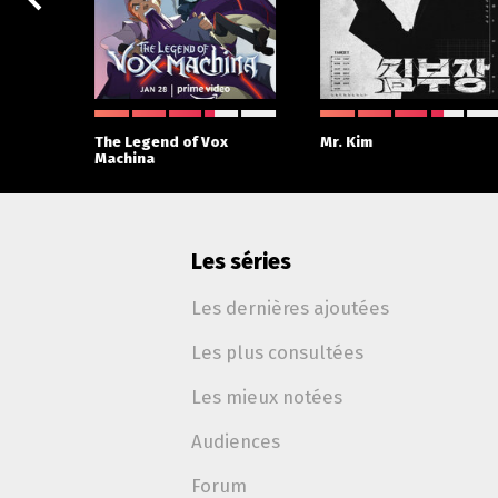
The Legend of Vox
Mr. Kim
Machina
Les séries
Les dernières ajoutées
Les plus consultées
Les mieux notées
Audiences
Forum