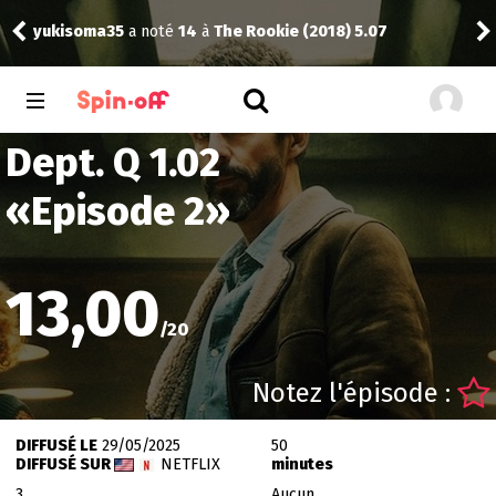
yukisoma35
a noté
14
à
The Rookie (2018) 5.07
Nic
Dept. Q 1.02
«
Episode 2
»
13,00
/
20
Notez l'épisode :
DIFFUSÉ LE
29/05/2025
50
DIFFUSÉ SUR
NETFLIX
minutes
3
Aucun