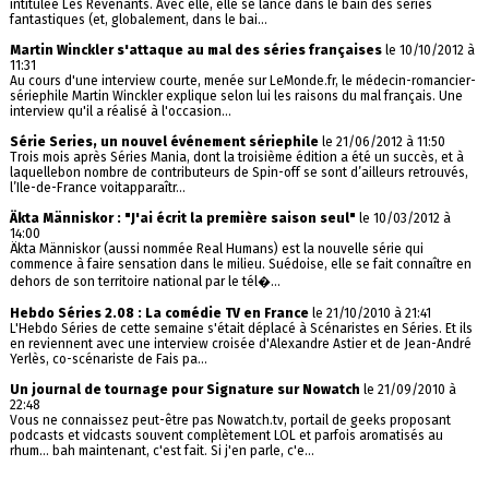
intitulée Les Revenants. Avec elle, elle se lance dans le bain des séries
fantastiques (et, globalement, dans le bai...
Martin Winckler s'attaque au mal des séries françaises
le 10/10/2012 à
11:31
Au cours d'une interview courte, menée sur LeMonde.fr, le médecin-romancier-
sériephile Martin Winckler explique selon lui les raisons du mal français. Une
interview qu'il a réalisé à l'occasion...
Série Series, un nouvel événement sériephile
le 21/06/2012 à 11:50
Trois mois après Séries Mania, dont la troisième édition a été un succès, et à
laquellebon nombre de contributeurs de Spin-off se sont d’ailleurs retrouvés,
l’Ile-de-France voitapparaîtr...
Äkta Människor : "J'ai écrit la première saison seul"
le 10/03/2012 à
14:00
Äkta Människor (aussi nommée Real Humans) est la nouvelle série qui
commence à faire sensation dans le milieu. Suédoise, elle se fait connaître en
dehors de son territoire national par le tél�...
Hebdo Séries 2.08 : La comédie TV en France
le 21/10/2010 à 21:41
L'Hebdo Séries de cette semaine s'était déplacé à Scénaristes en Séries. Et ils
en reviennent avec une interview croisée d'Alexandre Astier et de Jean-André
Yerlès, co-scénariste de Fais pa...
Un journal de tournage pour Signature sur Nowatch
le 21/09/2010 à
22:48
Vous ne connaissez peut-être pas Nowatch.tv, portail de geeks proposant
podcasts et vidcasts souvent complètement LOL et parfois aromatisés au
rhum... bah maintenant, c'est fait. Si j'en parle, c'e...