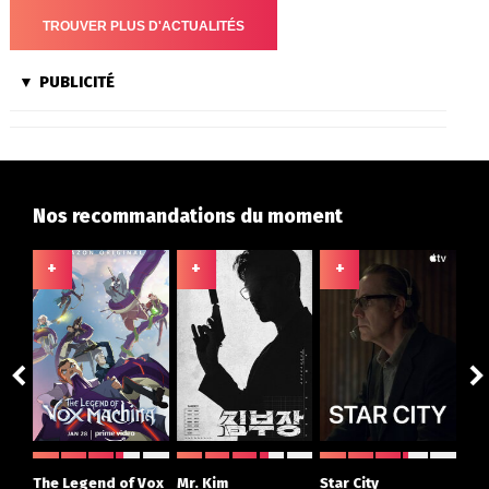
PUBLICITÉ
Nos recommandations du moment
+
+
+
+
The Legend of Vox
Mr. Kim
Star City
Hou