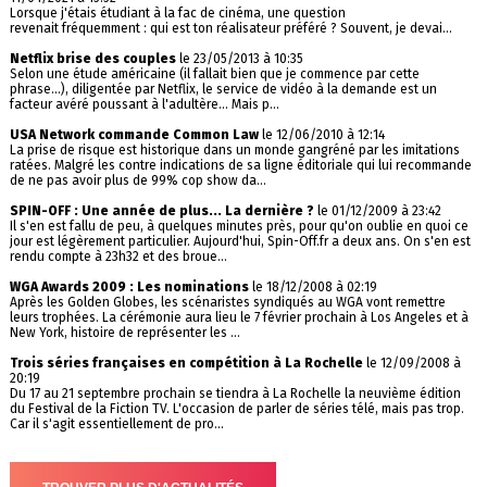
Lorsque j'étais étudiant à la fac de cinéma, une question
revenait fréquemment : qui est ton réalisateur préféré ? Souvent, je devai...
Netflix brise des couples
le 23/05/2013 à 10:35
Selon une étude américaine (il fallait bien que je commence par cette
phrase...), diligentée par Netflix, le service de vidéo à la demande est un
facteur avéré poussant à l'adultère... Mais p...
USA Network commande Common Law
le 12/06/2010 à 12:14
La prise de risque est historique dans un monde gangréné par les imitations
ratées. Malgré les contre indications de sa ligne éditoriale qui lui recommande
de ne pas avoir plus de 99% cop show da...
SPIN-OFF : Une année de plus... La dernière ?
le 01/12/2009 à 23:42
Il s'en est fallu de peu, à quelques minutes près, pour qu'on oublie en quoi ce
jour est légèrement particulier. Aujourd'hui, Spin-Off.fr a deux ans. On s'en est
rendu compte à 23h32 et des broue...
WGA Awards 2009 : Les nominations
le 18/12/2008 à 02:19
Après les Golden Globes, les scénaristes syndiqués au WGA vont remettre
leurs trophées. La cérémonie aura lieu le 7 février prochain à Los Angeles et à
New York, histoire de représenter les ...
Trois séries françaises en compétition à La Rochelle
le 12/09/2008 à
20:19
Du 17 au 21 septembre prochain se tiendra à La Rochelle la neuvième édition
du Festival de la Fiction TV. L'occasion de parler de séries télé, mais pas trop.
Car il s'agit essentiellement de pro...