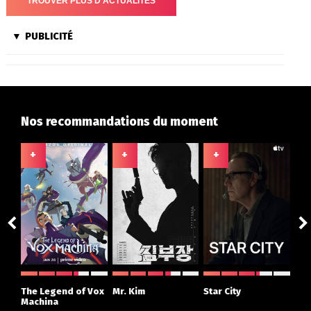
PUBLICITÉ
Nos recommandations du moment
+
+
+
+
ght
The Legend of Vox
Mr. Kim
Star City
The
r
Machina