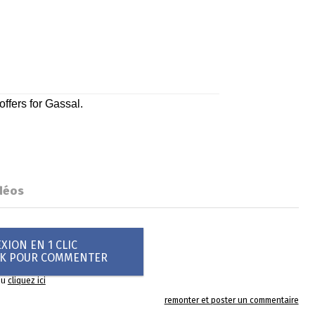
déos
ION EN 1 CLIC
OK POUR COMMENTER
ou
cliquez ici
remonter et poster un commentaire