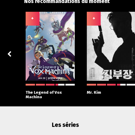
Nos recommandations du moment
+
+
 With
The Legend of Vox
Mr. Kim
Machina
Les séries