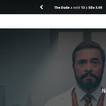
2
The Dude
a noté
13
à
Silo 3.05
N