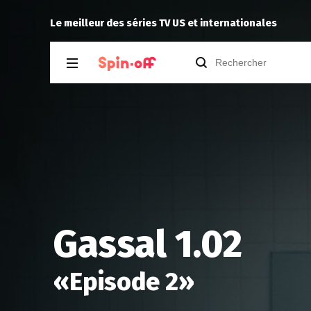
rinker
a noté
13
à
House of the Dragon 3.0
Le meilleur des séries TV US et internationales
Gassal 1.02
«
Episode 2
»