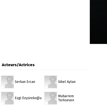
Acteurs/Actrices
Serkan Ercan
Sibel Aytan
Muharrem
Ezgi Özyürekoğlu
Türkseven