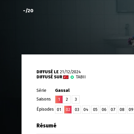
-
/20
DIFFUSÉ LE
21/12/2024
DIFFUSÉ SUR
TABII
Série
Gassal
Saisons
1
2
3
Épisodes
01
02
03
04
05
06
07
08
09
Résumé